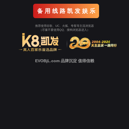
备 用 线 路 凯 发 娱 乐
推荐使用谷歌、UC、火狐、夸客等主流浏览器
（尽量不要使用QQ、搜狗浏览器进入）
EVOBjL.com 品牌沉淀 值得信赖