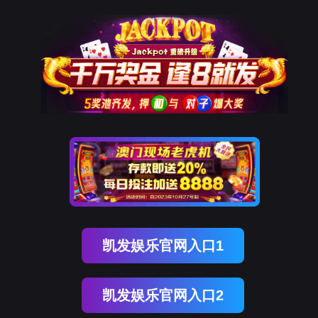
凯发娱乐官网入口1
凯发娱乐官网入口2