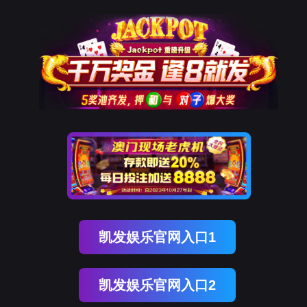
凯发娱乐官网入口1
凯发娱乐官网入口2